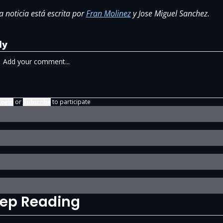
a noticia está escrita por 
Fran Molinez
 y Jose Miguel Sanchez.
ly
Login
or
Subscribe
to participate
ep Reading