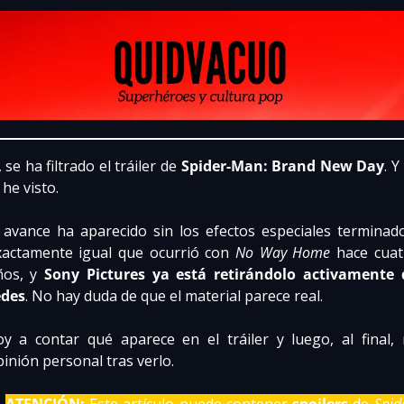
, se ha filtrado el tráiler de 
Spider-Man: Brand New Day
. Y 
 he visto.
 avance ha aparecido sin los efectos especiales terminado
xactamente igual que ocurrió con 
No Way Home
 hace cuat
ños, y 
Sony Pictures ya está retirándolo activamente d
edes
. No hay duda de que el material parece real.
oy a contar qué aparece en el tráiler y luego, al final, m
inión personal tras verlo.
 
ATENCIÓN:
 Este artículo puede contener 
spoilers
 de 
Spid