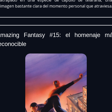
atrapado en una especie de capullo de telaraña, una
imagen bastante clara del momento personal que atraviesa
mazing Fantasy #15: el homenaje má
econocible