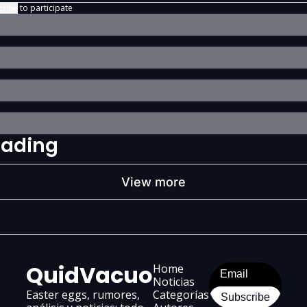
cribe
to participate
eading
View more
QuidVacuo
Home
Noticias
Easter eggs, rumores, 
Categorías
Subscribe