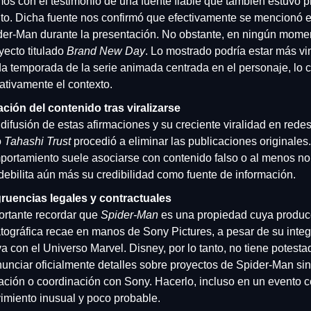
s con el testimonio de una fuente fiable que también estuvo p
to. Dicha fuente nos confirmó que efectivamente se mencionó el
der-Man durante la presentación. No obstante, en ningún momen
yecto titulado 
Brand New Day
. Lo mostrado podría estar más vin
 temporada de la serie animada centrada en el personaje, lo c
cativamente el contexto.
ación del contenido tras viralizarse
 difusión de estas afirmaciones y su creciente viralidad en redes 
 
Tahashi Trust
 procedió a eliminar las publicaciones originales. 
ortamiento suele asociarse con contenido falso o al menos no v
debilita aún más su credibilidad como fuente de información.
ruencias legales y contractuales
rtante recordar que 
Spider-Man
 es una propiedad cuya producc
ográfica recae en manos de Sony Pictures, a pesar de su integ
va con el Universo Marvel. Disney, por lo tanto, no tiene potestad
unciar oficialmente detalles sobre proyectos de Spider-Man sin 
ación o coordinación con Sony. Hacerlo, incluso en un evento ce
imiento inusual y poco probable.