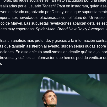
 horas, las redes sociales se han visto sacudidas por una serie 
ealizadas por el usuario 
Tahashi Trust
 en Instagram, quien ase
 evento privado organizado por Disney, en el que supuestamente
mportantes novedades relacionadas con el futuro del Universo 
co de Marvel. Las supuestas revelaciones abarcan detalles espe
ones muy esperadas: 
Spider-Man: Brand New Day
 y 
Avengers:
tras un análisis más profundo, y gracias a la información contra
as que también asistieron al evento, surgen serias dudas sobre 
aciones. En este artículo analizamos en detalle qué se dijo, por
roversia y cuál es la información que hemos podido verificar d
.