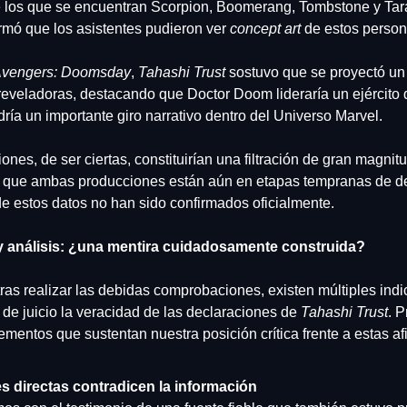
re los que se encuentran Scorpion, Boomerang, Tombstone y Tara
rmó que los asistentes pudieron ver 
concept art
 de estos person
vengers: Doomsday
, 
Tahashi Trust
 sostuvo que se proyectó un
eveladoras, destacando que Doctor Doom lideraría un ejército d
ría un importante giro narrativo dentro del Universo Marvel.
ones, de ser ciertas, constituirían una filtración de gran magnitud
que ambas producciones están aún en etapas tempranas de des
 estos datos no han sido confirmados oficialmente.
 y análisis: ¿una mentira cuidadosamente construida?
ras realizar las debidas comprobaciones, existen múltiples indic
de juicio la veracidad de las declaraciones de 
Tahashi Trust
. 
lementos que sustentan nuestra posición crítica frente a estas a
s directas contradicen la información