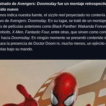
trado de 
Avengers: Doomsday
 fue un montaje retrospectiv
nido nuevo
os indica nuestra fuente, el 
sizzle reel
 proyectado no contenía 
vo de 
Avengers: Doomsday
. En su lugar, se trató de un montaje
 de películas anteriores como 
Black Panther: Wakanda Foreve
rbolts
, 
X-Men
, 
Fantastic Four
, entre otras, que sirven como cont
 hacia 
Doomsday
. En ningún momento se presentó contenido in
ara la presencia de Doctor Doom ni, mucho menos, un ejército 
elas bajo su mando.