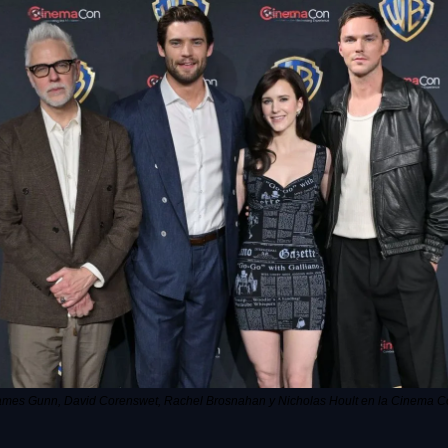
ames Gunn, David Corenswet, Rachel Brosnahan y Nicholas Hoult en la Cinema C