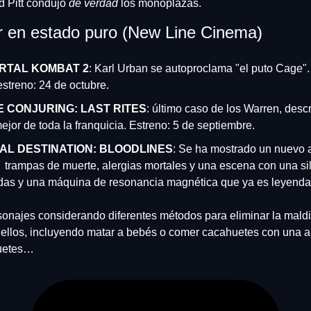
d Pitt condujo 
de verdad
 los monoplazas. 
or en estado puro (New Line Cinema)
RTAL KOMBAT 2
: Karl Urban se autoproclama "el puto Cage".
estreno: 24 de octubre.
E CONJURING: LAST RITES
: último caso de los Warren, descr
mejor de toda la franquicia. Estreno: 5 de septiembre.
NAL DESTINATION: BLOODLINES
: Se ha mostrado un nuevo 
  trampas de muerte, alergias mortales y una escena con una sil
das y una máquina de resonancia magnética que ya es leyenda
onajes considerando diferentes métodos para eliminar la maldic
ellos, incluyendo matar a bebés o comer cacahuetes con una al
uetes…