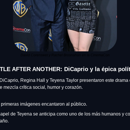
David Corenswet y Rachel Brosnahan en la CinemaCon
LE AFTER ANOTHER: DiCaprio y la épica polít
iCaprio, Regina Hall y Teyena Taylor presentaron este drama d
e mezcla crítica social, humor y corazón.
 primeras imágenes encantaron al público.
papel de Teyena se anticipa como uno de los más humanos y co
 año.