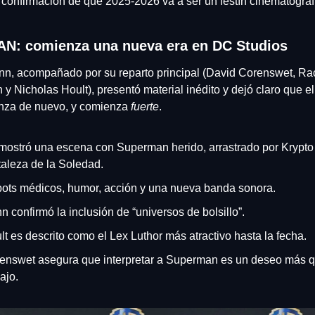
 confirmación de que 2025-2026 va a ser un festín cinematográfi
: comienza una nueva era en DC Studios
n, acompañado por su reparto principal (David Corenswet, Rac
y Nicholas Hoult), presentó material inédito y dejó claro que el
za de nuevo, y comienza 
fuerte
.
mostró una escena con Superman herido, arrastrado por Krypto h
taleza de la Soledad.
ots médicos, humor, acción y una nueva banda sonora.
n confirmó la inclusión de “universos de bolsillo”.
lt es descrito como el Lex Luthor más atractivo hasta la fecha.
enswet asegura que interpretar a Superman es un deseo más q
ajo.