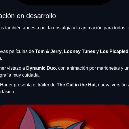
ción en desarrollo
s también apuesta por la nostalgia y la animación para todos lo
vas películas de 
Tom & Jerry
, 
Looney Tunes
 y 
Los Picapied
.
mer vistazo a 
Dynamic Duo
, con animación por marionetas y un
ografía muy cuidada.
 Hader presenta el tráiler de 
The Cat in the Hat
, nueva versión 
clásico.