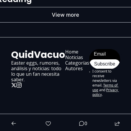
View more
QuidVacuo
Home
Noticias
Easter eggs, rumores, 
Categorías
Subscribe
análisis y noticias: todo 
Au
tores
I consent to 
lo que un fan necesita 
receive 
saber.
newsletters via 
email.
Terms of 
use
and
Privacy 
policy
.
© 2026 QuidVacuo. Todos los derechos reservados..
0
Powered by beehiiv