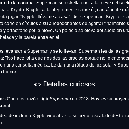
ón de la escena:
 Superman se estrella contra la nieve del suel
lba a Krypto. Krypto salta alegremente sobre él, causándole más 
enta jugar. "Krypto, llévame a casa", dice Superman. Krypto le la
to corre en círculos a su alrededor antes de agarrar finalmente s
a y arrastrarlo por la nieve. Un palacio se eleva del suelo en una
helada y la pareja entra en él.
s levantan a Superman y se lo llevan. Superman les da las graci
ma: "No hace falta que nos des las gracias porque no lo entende
n una consulta médica. Le dan una ráfaga de luz solar y Superm
o humor.
👀
 Detalles curiosos
es Gunn rechazó dirigir 
Superman
 en 2018. Hoy, es su proyect
sonal.
dea de incluir a Krypto vino al ver a su perro rescatado destrozar
a.