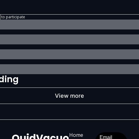
e
to participate
ding
View more
QuidVacuo
Home