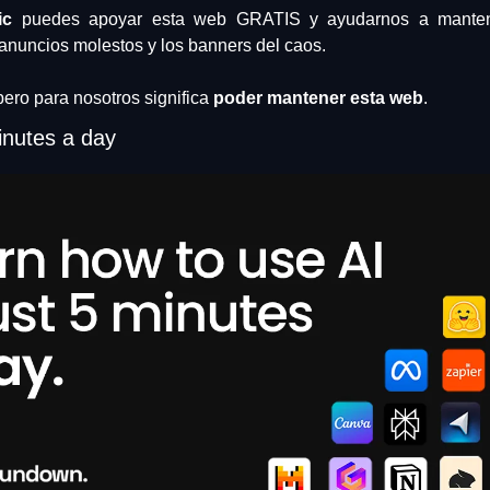
ic
 puedes apoyar esta web GRATIS y ayudarnos a mantene
anuncios molestos y los banners del caos.
 pero para nosotros significa 
poder mantener esta web
.
inutes a day