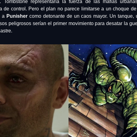
k. Tombstone representaría la fuerza de las mafias urbanas,
 de control. Pero el plan no parece limitarse a un choque de 
o a 
Punisher
 como detonante de un caos mayor. Un tanque, u
sos peligrosos serían el primer movimiento para desatar la guer
astre.