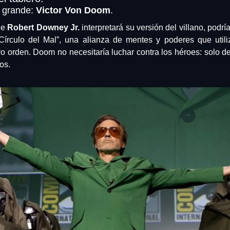
grande: 
Victor Von Doom
. 
e 
Robert Downey Jr.
 interpretará su versión del villano, podrí
Círculo del Mal”, una alianza de mentes y poderes que utili
o orden. Doom no necesitaría luchar contra los héroes: solo d
los.