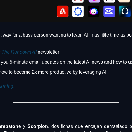
t way for a busy person wanting to learn AI in as little time as po
 
The Rundown AI
 newsletter
you 5-minute email updates on the latest AI news and how to us
how to become 2x more productive by leveraging AI
earning.
ombstone
 y 
Scorpion
, dos fichas que encajan demasiado bi