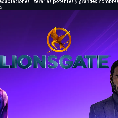
 adaptaciones literarias potentes y grandes nombres
25