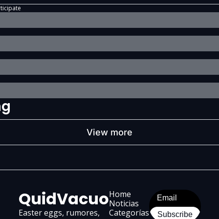
ticipate
ng
View more
QuidVacuo
Home
Noticias
Easter eggs, rumores, 
Categorías
Subscribe