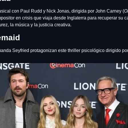
ical con Paul Rudd y Nick Jonas, dirigida por John Carney (
O
mpositor en crisis que viaja desde Inglaterra para recuperar su 
rez, la música y la justicia creativa.
emaid
a Seyfried protagonizan este thriller psicológico dirigido por