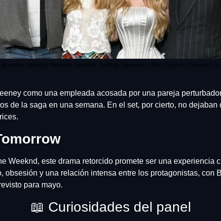
Brandon Sklenar, Amanda Seyfried, Sydney Sweeney y Paul Feig en CinemaCon
Sweeney como una empleada acosada por una pareja perturbadora.
bros de la saga en una semana. En el set, por cierto, no dejaba
rices.
Tomorrow
e Weeknd, este drama retorcido promete ser una experiencia ci
go, obsesión y una relación intensa entre los protagonistas, con
revisto para mayo.
📖
 Curiosidades del panel