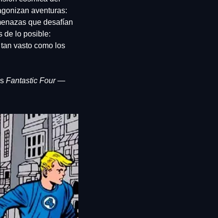
gonizan aventuras: 
enazas que desafían 
la lógica. Pero dentro de esta familia también hay un personaje que redefine los límites de lo posible: 
tan vasto como los 
s 
Fantastic Four
 —