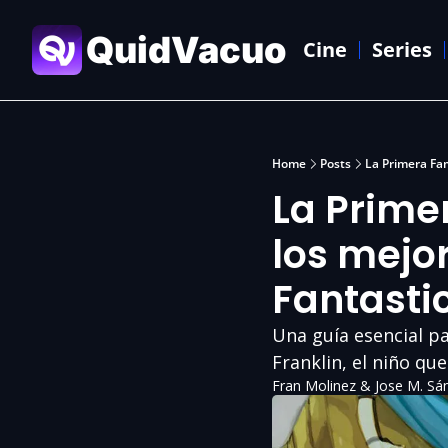
QuidVacuo
Cine
Series
Home
Posts
La Primera Fam
La Primer
los mejor
Fantasti
Una guía esencial pa
Franklin, el niño qu
Fran Molinez
 & 
Jose M. Sá