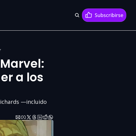
Subscribirse
r
Marvel: 
r a los 
Richards —incluido 