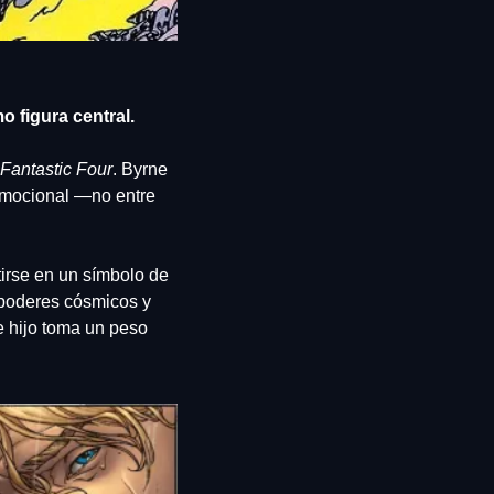
o figura central.
Fantastic Four
. Byrne 
emocional —no entre 
irse en un símbolo de 
poderes cósmicos y 
 hijo toma un peso 