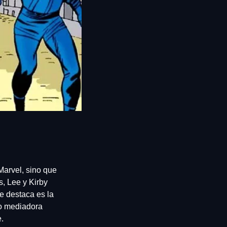
arvel, sino que 
 Lee y Kirby 
 destaca es la 
o mediadora 
.