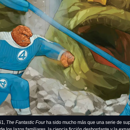
1, 
The Fantastic Four
 ha sido mucho más que una serie de sup
e los lazos familiares, la ciencia ficción desbordante y la expa