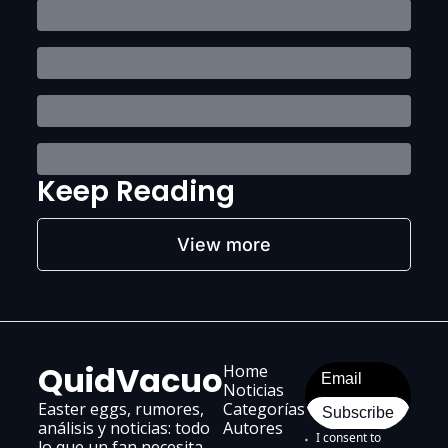
Keep Reading
View more
QuidVacuo
Home
Noticias
Easter eggs, rumores, 
Categorías
Subscribe
análisis y noticias: todo 
Au
tores
I consent to 
lo que un fan necesita 