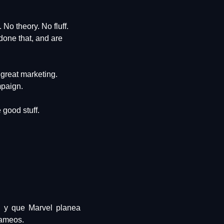
No theory. No fluff. 
one that, and are 
great marketing. 
mpaign.
 good stuff.
, y que Marvel planea 
cameos.