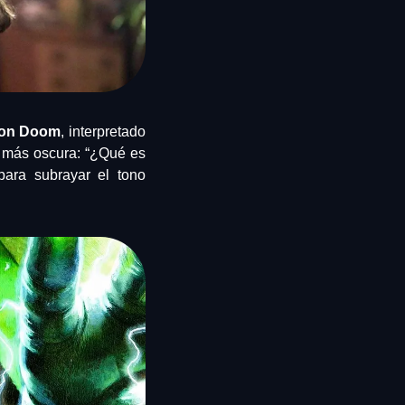
von Doom
, interpretado 
a más oscura: “¿Qué es 
ara subrayar el tono 