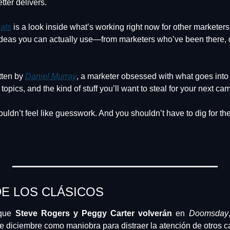
tter delivers.
ials
 is a look inside what’s working right now for other marketers. 
 ideas you can actually use—from marketers who’ve been there, d
tten by 
Daniel Murray
, a marketer obsessed with what goes into 
topics, and the kind of stuff you’ll want to steal for your next ca
ldn’t feel like guesswork. And you shouldn’t have to dig for the
E LOS CLÁSICOS
que 
Steve Rogers y Peggy Carter volverán
 en 
Doomsday
r de diciembre como maniobra para distraer la atención de otros 