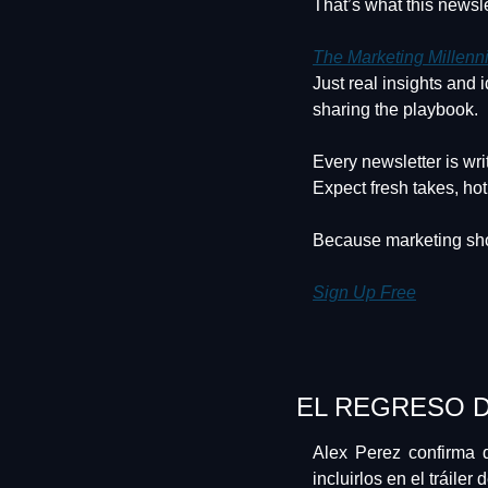
That’s what this newsle
The Marketing Millenn
Just real insights and
sharing the playbook.
Every newsletter is wri
Expect fresh takes, hot 
Because marketing shou
Sign Up Free
EL REGRESO D
Alex Perez confirma 
incluirlos en el tráile