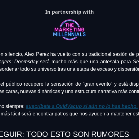
In partnership with
n silencio, Alex Perez ha vuelto con su tradicional sesión de p
ngers: Doomsday
 será mucho más que una antesala para 
Se
eordenar todo su universo tras una etapa de exceso y dispersió
el público recupere la sensación de “gran evento” y está disp
jas caras, nuevas dinámicas y una estructura narrativa más cont
o siempre: 
suscríbete a QuidVacuo si aún no lo has hecho
.
ás fácil será encontrar patros que nos ayuden a mantener est
SEGUIR: TODO ESTO SON RUMORES