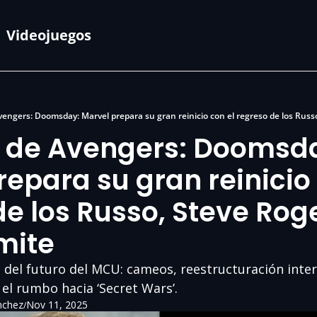
Videojuegos
de Avengers: Doomsda
epara su gran reinicio 
e los Russo, Steve Roge
́mite
el futuro del MCU: cameos, reestructuración inter
el rumbo hacia ‘Secret Wars’.
nchez
Nov 11, 2025
/