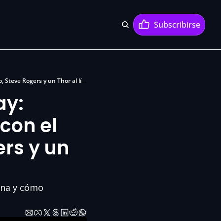
Subscribirse
Rumores de Avengers: Doomsday: Marvel prepara su gran reinicio con el regreso de los Russo, Steve Rogers y un Thor al límite
y: 
con el 
rs y un 
na y cómo 