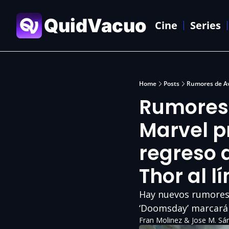
QuidVacuo
Cine
Series
Home
Posts
Rumores 
Marvel pr
regreso d
Thor al li
Hay nuevos rumores d
‘Doomsday’ marcará 
Fran Molinez
 & 
Jose M. Sá